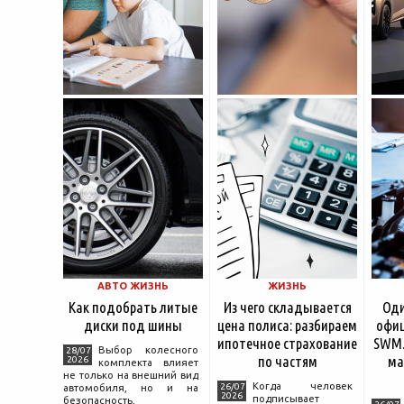
АВТО ЖИЗНЬ
ЖИЗНЬ
Как подобрать литые
Из чего складывается
Оди
диски под шины
цена полиса: разбираем
офиц
ипотечное страхование
SWM.
Выбор колесного
28/07
по частям
ма
2026
комплекта влияет
не только на внешний вид
Когда человек
26/07
автомобиля, но и на
2026
подписывает
безопасность,