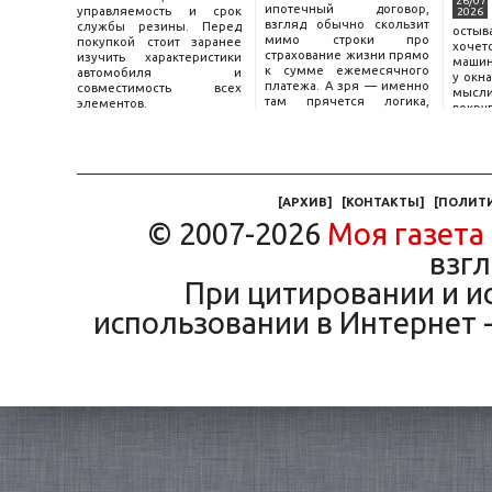
26/07
ипотечный договор,
управляемость и срок
2026
взгляд обычно скользит
службы резины. Перед
остыв
мимо строки про
покупкой стоит заранее
хоче
страхование жизни прямо
изучить характеристики
машин
к сумме ежемесячного
автомобиля и
у окна
платежа. А зря — именно
совместимость всех
мысли
там прячется логика,
элементов.
вокру
объясняющая, почему у
двер
соседа по подъезду взнос
«Толь
за полис вдвое ниже при
Это е
том же кредите.
— от
маши
[
АРХИВ
]
[
КОНТАКТЫ
]
[
ПОЛИТ
© 2007-2026
Моя газета
взгл
При цитировании и и
использовании в Интернет -