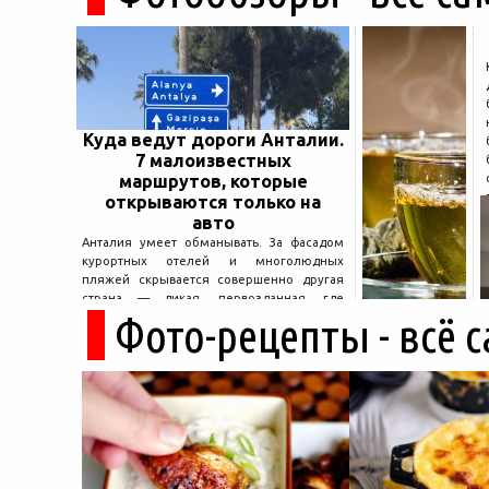
Куда ведут дороги Анталии.
7 малоизвестных
маршрутов, которые
открываются только на
авто
Анталия умеет обманывать. За фасадом
курортных отелей и многолюдных
пляжей скрывается совершенно другая
страна — дикая, первозданная, где
Фото-рецепты - всё 
древние руины дремлют в тени кедров, а
горные дороги ведут к местам, о которых
не расскажет ни один автобусный гид....