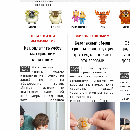
пасхальных
открыток
Овен
Телец
Близнецы
Рак
Лев
ОБРАЗ ЖИЗНИ
ЖИЗНЬ ЭКОНОМИМ
ОБРАЗОВАНИЕ
Безопасный обмен
Об
Как оплатить учёбу
крипты — инструкция
ряд
материнским
для тех, кто делает
ав
капиталом
это впервые
дос
Материнский
08/08
Первая сделка с
03/08
2026
капитал можно
2026
криптовалютой
01/08
направить не только на
похожа на прыжок с
2026
жильё, но и на
закрытыми глазами —
зак
образование детей.
курс скачет, а вокруг куча
зам
Многие родители не
сервисов, каждый
китай
знают всех возможностей
уверяет, что он выгоднее
росс
этой меры поддержки,
конкурентов.
предл
хотя правила
Рынок растёт быстрее
сочет
использования средств на
привычек грамотного
диз
учёбу довольно понятны,
поведения на нём.
компл
если разобраться в них
Петербургские
цены.
заранее и подготовить
криптообменники,
насчи
московские
десят