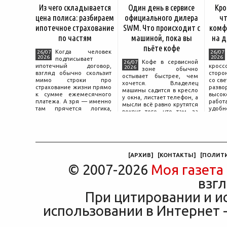
Из чего складывается
Один день в сервисе
Кро
цена полиса: разбираем
официального дилера
чт
ипотечное страхование
SWM. Что происходит с
комф
по частям
машиной, пока вы
на д
пьёте кофе
Когда человек
26/07
26/07
2026
2026
подписывает
Кофе в сервисной
26/07
ипотечный договор,
крос
2026
зоне обычно
взгляд обычно скользит
сторо
остывает быстрее, чем
мимо строки про
со св
хочется. Владелец
страхование жизни прямо
разво
машины садится в кресло
к сумме ежемесячного
высок
у окна, листает телефон, а
платежа. А зря — именно
работ
мысли всё равно крутятся
там прячется логика,
удобн
вокруг того, что там, за
объясняющая, почему у
маши
дверью с надписью
соседа по подъезду взнос
трасс
«Только для персонала».
за полис вдвое ниже при
что п
Это естественная реакция
том же кредите.
— отдать ключи от
машины
[
АРХИВ
]
[
КОНТАКТЫ
]
[
ПОЛИТ
© 2007-2026
Моя газета
взгл
При цитировании и и
использовании в Интернет -