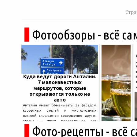
Стра
Фотообзоры - всё са
Куда ведут дороги Анталии.
7 малоизвестных
маршрутов, которые
открываются только на
авто
Анталия умеет обманывать. За фасадом
курортных отелей и многолюдных
пляжей скрывается совершенно другая
страна — дикая, первозданная, где
Фото-рецепты - всё 
древние руины дремлют в тени кедров, а
горные дороги ведут к местам, о которых
не расскажет ни один автобусный гид....