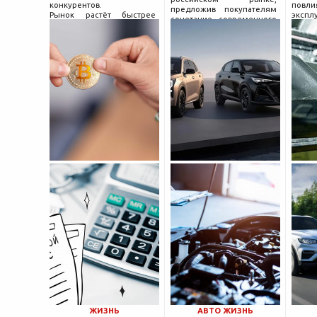
конкурентов.
повл
предложив покупателям
Рынок растёт быстрее
экспл
сочетание современного
привычек грамотного
и пр
дизайна, богатой
поведения на нём.
выхло
комплектации и разумной
Петербургские
Для
цены. История компании
криптообменники,
резон
насчитывает несколько
московские
десятилетий
ЖИЗНЬ
АВТО ЖИЗНЬ