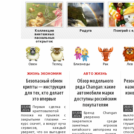
Коллекция
Радуга
Поиграй с 
винтажных
пасхальных
открыток
Овен
Телец
Близнецы
Рак
Лев
ЖИЗНЬ ЭКОНОМИМ
АВТО ЖИЗНЬ
Безопасный обмен
Обзор модельного
Резо
крипты — инструкция
ряда Changan: какие
назн
для тех, кто делает
автомобили марки
изно
это впервые
доступны российским
покупателям
Первая сделка с
03/08
29/07
2026
2026
криптовалютой
Бренд Changan
01/08
похожа на прыжок с
выхл
2026
уверенно
закрытыми глазами —
явля
закрепился среди
курс скачет, а вокруг куча
глуш
заметных игроков
сервисов, каждый
прост
китайского автопрома на
уверяет, что он выгоднее
спо
российском рынке,