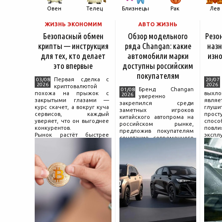
Овен
Телец
Близнецы
Рак
Лев
ЖИЗНЬ ЭКОНОМИМ
АВТО ЖИЗНЬ
Безопасный обмен
Обзор модельного
Резо
крипты — инструкция
ряда Changan: какие
назн
для тех, кто делает
автомобили марки
изно
это впервые
доступны российским
покупателям
Первая сделка с
03/08
29/07
2026
2026
криптовалютой
Бренд Changan
01/08
похожа на прыжок с
выхл
2026
уверенно
закрытыми глазами —
явля
закрепился среди
курс скачет, а вокруг куча
глуш
заметных игроков
сервисов, каждый
прост
китайского автопрома на
уверяет, что он выгоднее
спо
российском рынке,
конкурентов.
повл
предложив покупателям
Рынок растёт быстрее
экспл
сочетание современного
привычек грамотного
и пр
дизайна, богатой
поведения на нём.
выхло
комплектации и разумной
Петербургские
Для
цены. История компании
криптообменники,
резон
насчитывает несколько
московские
десятилетий