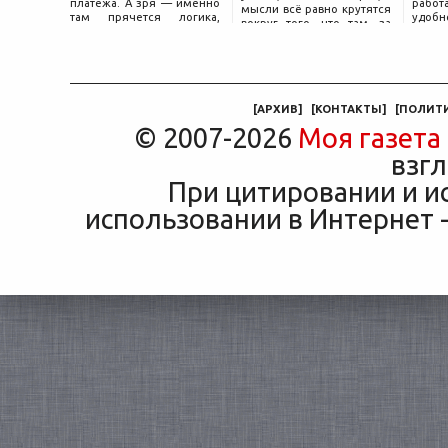
платежа. А зря — именно
работ
мысли всё равно крутятся
там прячется логика,
удобн
вокруг того, что там, за
объясняющая, почему у
маши
дверью с надписью
соседа по подъезду взнос
трасс
«Только для персонала».
за полис вдвое ниже при
что п
Это естественная реакция
том же кредите.
— отдать ключи от
машины
[
АРХИВ
]
[
КОНТАКТЫ
]
[
ПОЛИТ
© 2007-2026
Моя газета
взгл
При цитировании и и
использовании в Интернет -