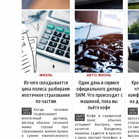
ЖИЗНЬ
АВТО ЖИЗНЬ
Из чего складывается
Один день в сервисе
Кро
цена полиса: разбираем
официального дилера
чт
ипотечное страхование
SWM. Что происходит с
комф
по частям
машиной, пока вы
на д
пьёте кофе
Когда человек
26/07
26/07
2026
2026
подписывает
Кофе в сервисной
26/07
ипотечный договор,
крос
2026
зоне обычно
взгляд обычно скользит
сторо
остывает быстрее, чем
мимо строки про
со св
хочется. Владелец
страхование жизни прямо
разво
машины садится в кресло
к сумме ежемесячного
высок
у окна, листает телефон, а