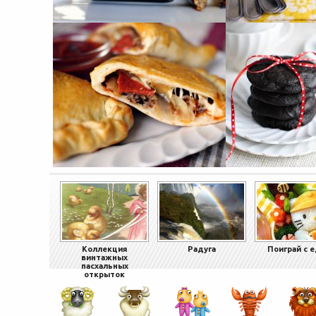
Коллекция
Радуга
Поиграй с 
винтажных
пасхальных
открыток