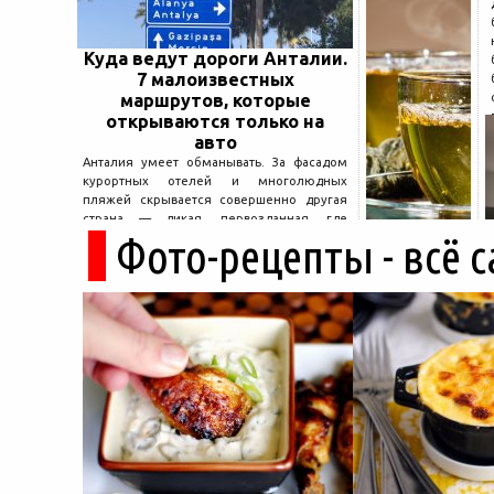
Куда ведут дороги Анталии.
7 малоизвестных
маршрутов, которые
открываются только на
авто
Анталия умеет обманывать. За фасадом
курортных отелей и многолюдных
пляжей скрывается совершенно другая
страна — дикая, первозданная, где
Фото-рецепты - всё 
древние руины дремлют в тени кедров, а
горные дороги ведут к местам, о которых
не расскажет ни один автобусный гид....