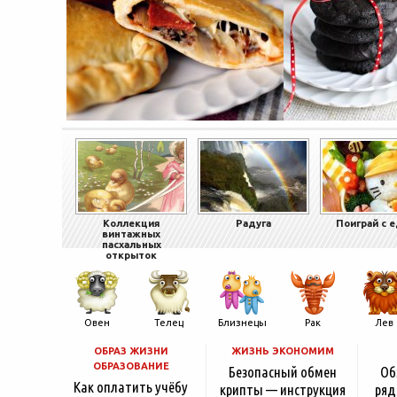
Коллекция
Радуга
Поиграй с 
винтажных
пасхальных
открыток
Овен
Телец
Близнецы
Рак
Лев
ОБРАЗ ЖИЗНИ
ЖИЗНЬ ЭКОНОМИМ
ОБРАЗОВАНИЕ
Безопасный обмен
Об
Как оплатить учёбу
крипты — инструкция
ряд