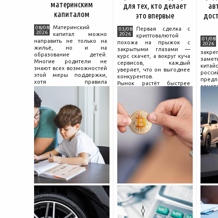
материнским
для тех, кто делает
ав
капиталом
это впервые
дос
Материнский
08/08
Первая сделка с
03/08
2026
капитал можно
2026
криптовалютой
01/08
направить не только на
похожа на прыжок с
2026
жильё, но и на
закрытыми глазами —
зак
образование детей.
курс скачет, а вокруг куча
зам
Многие родители не
сервисов, каждый
китай
знают всех возможностей
уверяет, что он выгоднее
росс
этой меры поддержки,
конкурентов.
предл
хотя правила
Рынок растёт быстрее
сочет
использования средств на
привычек грамотного
диз
учёбу довольно понятны,
поведения на нём.
компл
если разобраться в них
Петербургские
цены.
заранее и подготовить
криптообменники,
насчи
московские
десят