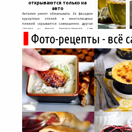
открываются только на
авто
Анталия умеет обманывать. За фасадом
курортных отелей и многолюдных
пляжей скрывается совершенно другая
страна — дикая, первозданная, где
Фото-рецепты - всё 
древние руины дремлют в тени кедров, а
горные дороги ведут к местам, о которых
не расскажет ни один автобусный гид....