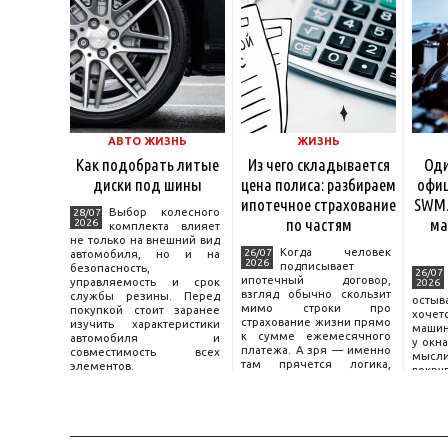
АВТО ЖИЗНЬ
ЖИЗНЬ
Как подобрать литые
Из чего складывается
Оди
диски под шины
цена полиса: разбираем
офиц
ипотечное страхование
SWM.
Выбор колесного
28/07
по частям
ма
2026
комплекта влияет
не только на внешний вид
Когда человек
26/07
автомобиля, но и на
2026
подписывает
безопасность,
26/07
ипотечный договор,
управляемость и срок
2026
взгляд обычно скользит
службы резины. Перед
остыв
мимо строки про
покупкой стоит заранее
хоче
страхование жизни прямо
изучить характеристики
машин
к сумме ежемесячного
автомобиля и
у окна
платежа. А зря — именно
совместимость всех
мысли
там прячется логика,
элементов.
вокру
объясняющая, почему у
двер
соседа по подъезду взнос
«Толь
за полис вдвое ниже при
Это е
том же кредите.
— от
маши