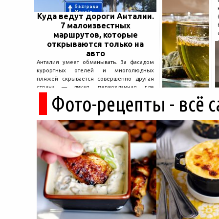
Куда ведут дороги Анталии.
7 малоизвестных
маршрутов, которые
открываются только на
авто
Анталия умеет обманывать. За фасадом
курортных отелей и многолюдных
пляжей скрывается совершенно другая
страна — дикая, первозданная, где
Фото-рецепты - всё 
древние руины дремлют в тени кедров, а
горные дороги ведут к местам, о которых
не расскажет ни один автобусный гид....