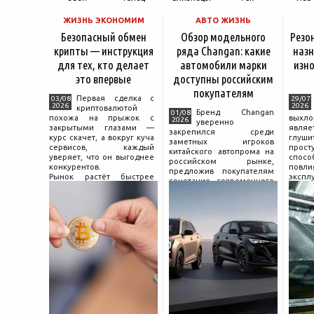
ЖИЗНЬ ЭКОНОМИМ
АВТО ЖИЗНЬ
Безопасный обмен
Обзор модельного
Резо
крипты — инструкция
ряда Changan: какие
назн
для тех, кто делает
автомобили марки
изно
это впервые
доступны российским
покупателям
Первая сделка с
03/08
29/07
2026
2026
криптовалютой
Бренд Changan
01/08
похожа на прыжок с
выхл
2026
уверенно
закрытыми глазами —
явля
закрепился среди
курс скачет, а вокруг куча
глуш
заметных игроков
сервисов, каждый
прост
китайского автопрома на
уверяет, что он выгоднее
спо
российском рынке,
конкурентов.
повл
предложив покупателям
Рынок растёт быстрее
экспл
сочетание современного
привычек грамотного
и пр
дизайна, богатой
поведения на нём.
выхло
комплектации и разумной
Петербургские
Для
цены. История компании
криптообменники,
резон
насчитывает несколько
московские
десятилетий