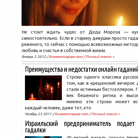
Не стоит ждать чудес от Деда Мороза — ну
самостоятельно. Если в старину девушки просто гада
ряженого, то сейчас с помощью всевозможных метод
любовь и счастье в собственной жизни.
Январь 5 2012 /
Комментариев нет
/
Полный текст »
Преимущества и недостатки онлайн гадани
Строки одного классика русско
том, как в крещенский вечерок 
стали истинным бестселлером. 
век бешеного ритма и высок
именно эти строки может вс
каждый человек, даже тот, кто
Ноябрь 23 2011 /
Комментариев нет
/
Полный текст »
Израильский предприниматель подает
гадалки
40-летний житель города Неге