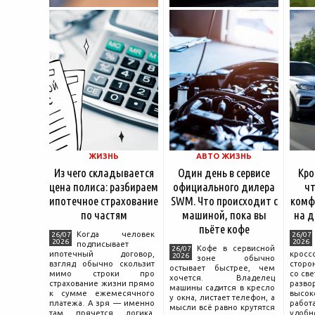
ЖИЗНЬ
АВТО ЖИЗНЬ
Из чего складывается
Один день в сервисе
Кро
цена полиса: разбираем
официального дилера
чт
ипотечное страхование
SWM. Что происходит с
комф
по частям
машиной, пока вы
на д
пьёте кофе
Когда человек
26/07
26/07
2026
2026
подписывает
Кофе в сервисной
26/07
ипотечный договор,
крос
2026
зоне обычно
взгляд обычно скользит
сторо
остывает быстрее, чем
мимо строки про
со св
хочется. Владелец
страхование жизни прямо
разво
машины садится в кресло
к сумме ежемесячного
высок
у окна, листает телефон, а
платежа. А зря — именно
работ
мысли всё равно крутятся
там прячется логика,
удобн