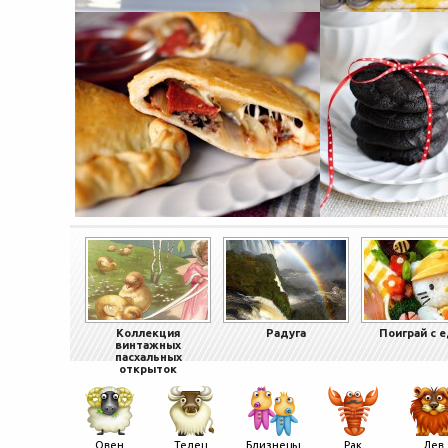
Коллекция
Радуга
Поиграй с 
винтажных
пасхальных
открыток
Овен
Телец
Близнецы
Рак
Лев