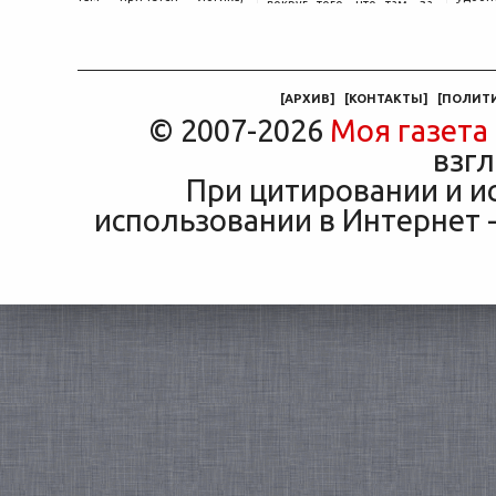
вокруг того, что там, за
объясняющая, почему у
маши
дверью с надписью
соседа по подъезду взнос
трасс
«Только для персонала».
за полис вдвое ниже при
что п
Это естественная реакция
том же кредите.
— отдать ключи от
машины
[
АРХИВ
]
[
КОНТАКТЫ
]
[
ПОЛИТ
© 2007-2026
Моя газета
взгл
При цитировании и и
использовании в Интернет -