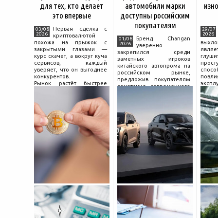
для тех, кто делает
автомобили марки
изно
это впервые
доступны российским
покупателям
Первая сделка с
03/08
29/07
2026
2026
криптовалютой
Бренд Changan
01/08
похожа на прыжок с
выхл
2026
уверенно
закрытыми глазами —
явля
закрепился среди
курс скачет, а вокруг куча
глуш
заметных игроков
сервисов, каждый
прост
китайского автопрома на
уверяет, что он выгоднее
спо
российском рынке,
конкурентов.
повл
предложив покупателям
Рынок растёт быстрее
экспл
сочетание современного
привычек грамотного
и пр
дизайна, богатой
поведения на нём.
выхло
комплектации и разумной
Петербургские
Для
цены. История компании
криптообменники,
резон
насчитывает несколько
московские
десятилетий