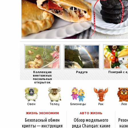
Коллекция
Радуга
Поиграй с 
винтажных
пасхальных
открыток
Овен
Телец
Близнецы
Рак
Лев
ЖИЗНЬ ЭКОНОМИМ
АВТО ЖИЗНЬ
Безопасный обмен
Обзор модельного
Резо
крипты — инструкция
ряда Changan: какие
назн