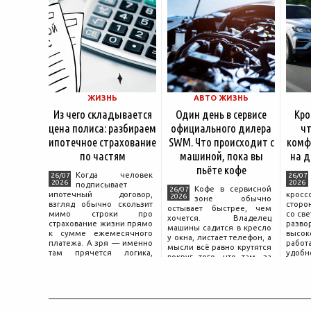
ЖИЗНЬ
АВТО ЖИЗНЬ
Из чего складывается
Один день в сервисе
Кро
цена полиса: разбираем
официального дилера
чт
ипотечное страхование
SWM. Что происходит с
комф
по частям
машиной, пока вы
на д
пьёте кофе
Когда человек
26/07
26/07
2026
2026
подписывает
Кофе в сервисной
26/07
ипотечный договор,
крос
2026
зоне обычно
взгляд обычно скользит
сторо
остывает быстрее, чем
мимо строки про
со св
хочется. Владелец
страхование жизни прямо
разво
машины садится в кресло
к сумме ежемесячного
высок
у окна, листает телефон, а
платежа. А зря — именно
работ
мысли всё равно крутятся
там прячется логика,
удобн
вокруг того, что там, за
объясняющая, почему у
маши
дверью с надписью
соседа по подъезду взнос
трасс
«Только для персонала».
за полис вдвое ниже при
что п
Это естественная реакция
том же кредите.
— отдать ключи от
машины