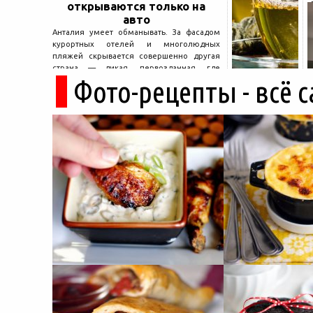
открываются только на
авто
Анталия умеет обманывать. За фасадом
курортных отелей и многолюдных
пляжей скрывается совершенно другая
страна — дикая, первозданная, где
Фото-рецепты - всё 
древние руины дремлют в тени кедров, а
горные дороги ведут к местам, о которых
не расскажет ни один автобусный гид....