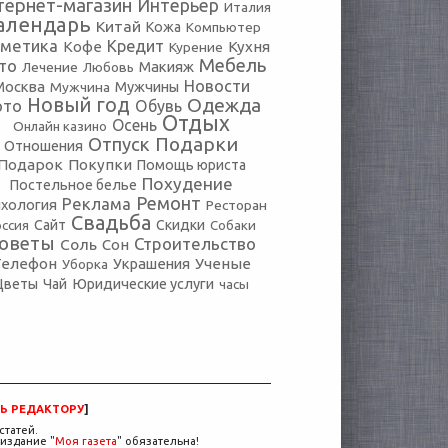
тернет-магазин
Интерьер
Италия
алендарь
Китай
Кожа
Компьютер
сметика
Кредит
Кофе
Кухня
Курение
Мебель
то
Макияж
Лечение
Любовь
Новости
Москва
Мужчины
Мужчина
Новый год
Одежда
ото
Обувь
Отдых
Осень
Онлайн казино
Подарки
Отпуск
Отношения
Подарок
Покупки
Помощь юриста
Похудение
Постельное белье
Ремонт
Реклама
хология
Ресторан
Свадьба
оссия
Сайт
Скидки
Собаки
оветы
Строительство
Соль
Сон
Телефон
Украшения
Ученые
Уборка
Юридические услуги
Цветы
Чай
часы
Ь РЕДАКТОРУ
]
статей.
издание "
Моя газета
" обязательна!