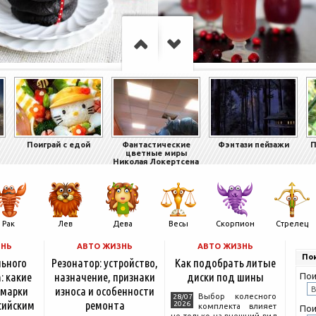
Поиграй с едой
Фантастические
Фэнтази пейзажи
П
цветные миры
Николая Локертсена
Рак
Лев
Дева
Весы
Скорпион
Стрелец
ЗНЬ
АВТО ЖИЗНЬ
АВТО ЖИЗНЬ
Пои
льного
Резонатор: устройство,
Как подобрать литые
: какие
назначение, признаки
диски под шины
Пои
 марки
износа и особенности
Выбор колесного
28/07
сийским
ремонта
2026
комплекта влияет
Пои