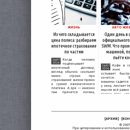
ЖИЗНЬ
АВТО ЖИ
Из чего складывается
Один день в 
цена полиса: разбираем
официального
ипотечное страхование
SWM. Что прои
по частям
машиной, по
пьёте ко
Когда человек
26/07
2026
подписывает
Кофе в с
26/07
ипотечный договор,
2026
зоне о
взгляд обычно скользит
остывает быстр
мимо строки про
хочется. Вл
страхование жизни прямо
машины садится 
к сумме ежемесячного
у окна, листает т
платежа. А зря — именно
мысли всё равно 
там прячется логика,
вокруг того, что
объясняющая, почему у
дверью с на
соседа по подъезду взнос
«Только для пер
за полис вдвое ниже при
Это естественная
том же кредите.
— отдать кл
машины
[
АРХИВ
]
[
КОН
© 2007
При цитировании и использовании 