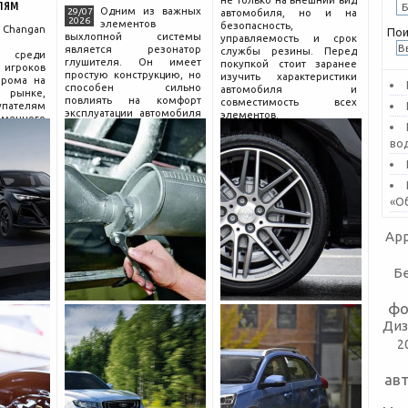
не только на внешний вид
лям
Одним из важных
29/07
автомобиля, но и на
2026
элементов
безопасность,
hangan
Пои
выхлопной системы
управляемость и срок
является резонатор
службы резины. Перед
 среди
глушителя. Он имеет
покупкой стоит заранее
гроков
простую конструкцию, но
изучить характеристики
прома на
способен сильно
автомобиля и
рынке,
повлиять на комфорт
совместимость всех
пателям
эксплуатации автомобиля
элементов.
еменного
и правильную работу
огатой
выхлопа.
во
разумной
Для чего нужен
компании
резонатор
сколько
«О
App
Б
фо
Диз
2
ав