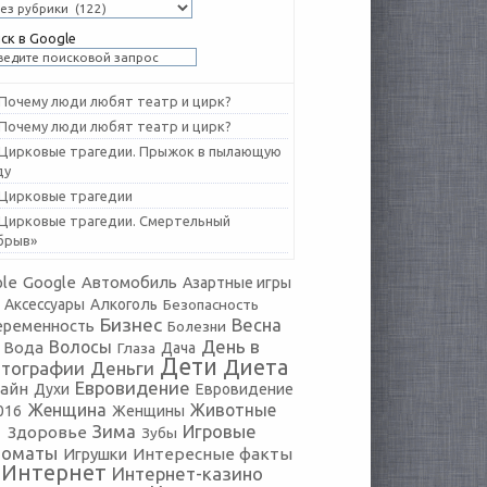
ск в Google
Почему люди любят театр и цирк?
Почему люди любят театр и цирк?
Цирковые трагедии. Прыжок в пылающую
ду
Цирковые трагедии
Цирковые трагедии. Смертельный
брыв»
le
Google
Автомобиль
Азартные игры
Аксессуары
Алкоголь
Безопасность
Бизнес
Весна
еременность
Болезни
День в
Волосы
Вода
Глаза
Дача
Дети
Диета
тографии
Деньги
Евровидение
айн
Духи
Евровидение
Женщина
Животные
016
Женщины
Зима
Игровые
Здоровье
Зубы
томаты
Игрушки
Интересные факты
Интернет
Интернет-казино