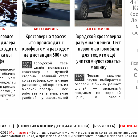
Ин
К
Ко
Ле
ЗНЬ
АВТО ЖИЗНЬ
АВТО ЖИЗНЬ
ф
сервисе
Кроссовер на трассе:
Городской кроссовер за
 дилера
что происходит с
разумные деньги. Тест
сходит с
комфортом и расходом
первого автомобиля
ка вы
на дистанции 500+ км
для тех, кто ещё
фе
учится «чувствовать»
Пси
Городской тест-
26/07
машину
2026
драйв показывает
Р
ервисной
кроссовер с лучшей
С
бычно
Первая машина
26/07
стороны. Плавный старт
ее, чем
2026
редко выбирается
со светофора, компактные
аделец
головой. Обычно решает
развороты, обзорность из
в кресло
случай — знакомый
высокой посадки — всё
елефон, а
продавал по хорошей
работает на впечатление
крутятся
цене, в салоне
удобной универсальной
 там, за
понравился цвет, а на
машины. Но именно на
дписью
тест-драйве руки сами
трассе раскрывается то,
сонала».
легли на руль так, будто
что производитель
 реакция
иначе быть не могло.
ючи от
Рассудок подключается
позже, начинается поиск
ТАКТЫ
]
[
ПОЛИТИКА КОНФИДЕНЦИАЛЬНОСТИ
]
[
RSS ЛЕНТА
]
[
НАПИСАТ
компромисса между
желаемым и
-2026
Моя газета
• Взгляды редакции могут не совпадать со взглядами авторов 
материалов ссылка, а при использовании в Интернет - прямая гиперссылка на 