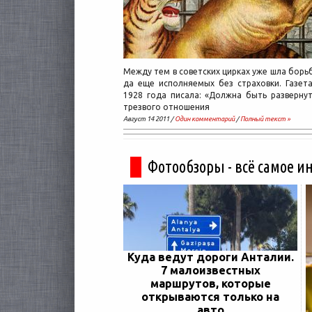
Между тем в советских цирках уже шла бор
да еще исполняемых без страховки. Газет
1928 года писала: «Должна быть разверну
трезвого отношения
Август 14 2011 /
Один комментарий
/
Полный текст »
Фотообзоры - всё самое и
Куда ведут дороги Анталии.
7 малоизвестных
маршрутов, которые
открываются только на
авто