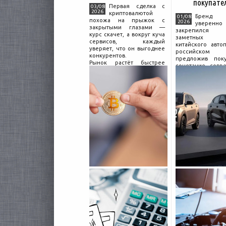
покупате
Первая сделка с
03/08
2026
криптовалютой
Бренд C
01/08
похожа на прыжок с
2026
уверенно
закрытыми глазами —
закрепился
курс скачет, а вокруг куча
заметных и
сервисов, каждый
китайского авто
уверяет, что он выгоднее
российском 
конкурентов.
предложив поку
Рынок растёт быстрее
сочетание совр
привычек грамотного
дизайна, б
поведения на нём.
комплектации и 
Петербургские
цены. История 
криптообменники,
насчитывает не
московские
десятилетий