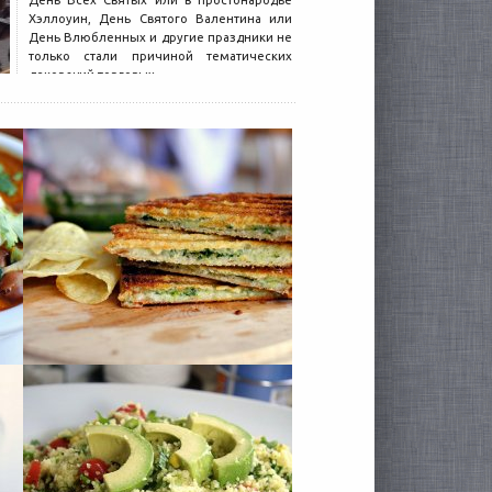
День Всех Святых или в простонародье
Хэллоуин, День Святого Валентина или
День Влюбленных и другие праздники не
только стали причиной тематических
декораций торговых...