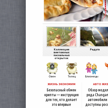
Коллекция
Радуга
винтажных
пасхальных
открыток
Овен
Телец
Близнецы
ЖИЗНЬ ЭКОНОМИМ
АВТО ЖИ
Безопасный обмен
Обзор моде
крипты — инструкция
ряда Changan
для тех, кто делает
автомобили
это впервые
доступны рос