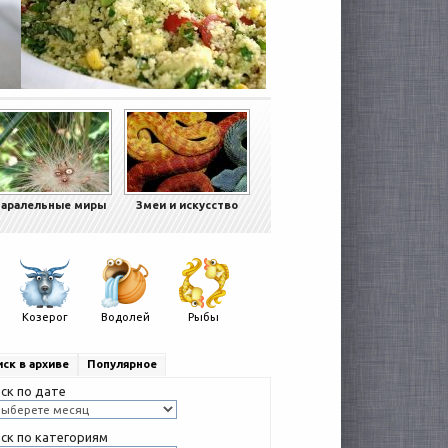
аралельные миры
Змеи и искусство
Козерог
Водолей
Рыбы
ск в архиве
Популярное
ск по дате
ск по категориям