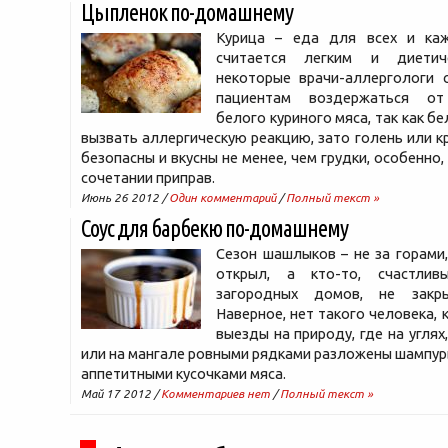
Цыпленок по-домашнему
Курица – еда для всех и ка
считается легким и диетич
некоторые врачи-аллергологи 
пациентам воздержаться от
белого куриного мяса, так как б
вызвать аллергическую реакцию, зато голень или 
безопасны и вкусны не менее, чем грудки, особенно
сочетании приправ.
Июнь 26 2012 /
Один комментарий
/
Полный текст »
Соус для барбекю по-домашнему
Сезон шашлыков – не за горами,
открыл, а кто-то, счастлив
загородных домов, не закр
Наверное, нет такого человека, 
выезды на природу, где на углях
или на мангале ровными рядками разложены шампур
аппетитными кусочками мяса.
Май 17 2012 /
Комментариев нет
/
Полный текст »