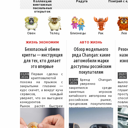
Коллекция
Радуга
Поиграй с 
винтажных
пасхальных
открыток
Овен
Телец
Близнецы
Рак
Лев
ЖИЗНЬ ЭКОНОМИМ
АВТО ЖИЗНЬ
Безопасный обмен
Обзор модельного
Резо
крипты — инструкция
ряда Changan: какие
назн
для тех, кто делает
автомобили марки
изно
это впервые
доступны российским
покупателям
Первая сделка с
03/08
29/07
2026
2026
криптовалютой
Бренд Changan
01/08
похожа на прыжок с
выхл
2026
уверенно
закрытыми глазами —
явля
закрепился среди
курс скачет, а вокруг куча
глуш
заметных игроков
сервисов, каждый
прост
китайского автопрома на
уверяет, что он выгоднее
спо
российском рынке,
конкурентов.
повл
предложив покупателям
Рынок растёт быстрее
экспл
сочетание современного
привычек грамотного
и пр
дизайна, богатой
поведения на нём.
выхло
комплектации и разумной
Петербургские
Для
цены. История компании
криптообменники,
резон
насчитывает несколько
московские
десятилетий