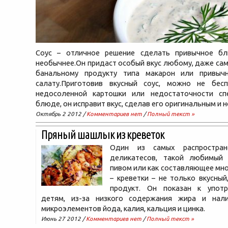
Соус – отличное решение сделать привычное б
необычнее.Он придаст особый вкус любому, даже са
банальному продукту типа макарон или привыч
салату.Приготовив вкусный соус, можно не бесп
недосоленной картошки или недостаточности с
блюде, он исправит вкус, сделав его оригинальным и
Октябрь 2 2012 /
Комментариев нет
/
Полный текст »
Пряный шашлык из креветок
Один из самых распростран
деликатесов, такой любимый
пивом или как составляющее мн
– креветки – не только вкусный
продукт. Он показан к упот
детям, из-за низкого содержания жира и нал
микроэлементов йода, калия, кальция и цинка.
Июнь 27 2012 /
Комментариев нет
/
Полный текст »