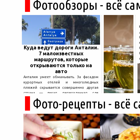
Фотообзоры - всё са
Куда ведут дороги Анталии.
7 малоизвестных
маршрутов, которые
открываются только на
авто
Анталия умеет обманывать. За фасадом
курортных отелей и многолюдных
пляжей скрывается совершенно другая
страна — дикая, первозданная, где
Фото-рецепты - всё 
древние руины дремлют в тени кедров, а
горные дороги ведут к местам, о которых
не расскажет ни один автобусный гид....