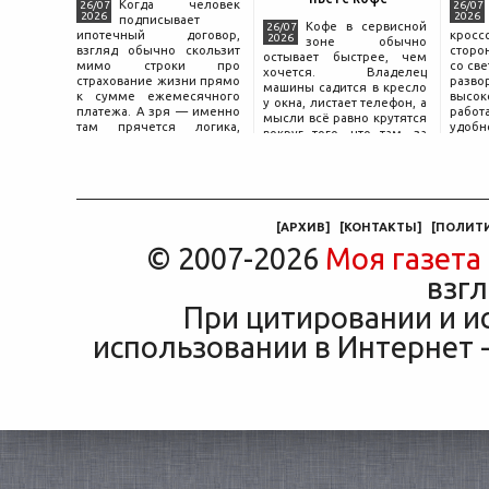
Когда человек
26/07
26/07
2026
2026
подписывает
Кофе в сервисной
26/07
ипотечный договор,
крос
2026
зоне обычно
взгляд обычно скользит
сторо
остывает быстрее, чем
мимо строки про
со св
хочется. Владелец
страхование жизни прямо
разво
машины садится в кресло
к сумме ежемесячного
высок
у окна, листает телефон, а
платежа. А зря — именно
работ
мысли всё равно крутятся
там прячется логика,
удобн
вокруг того, что там, за
объясняющая, почему у
маши
дверью с надписью
соседа по подъезду взнос
трасс
«Только для персонала».
за полис вдвое ниже при
что п
Это естественная реакция
том же кредите.
— отдать ключи от
машины
[
АРХИВ
]
[
КОНТАКТЫ
]
[
ПОЛИТ
© 2007-2026
Моя газета
взгл
При цитировании и и
использовании в Интернет -