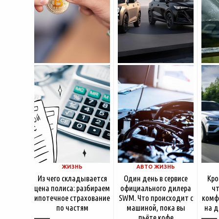
ЖИЗНЬ
АВТО ЖИЗНЬ
Из чего складывается
Один день в сервисе
Кро
цена полиса: разбираем
официального дилера
чт
ипотечное страхование
SWM. Что происходит с
комф
по частям
машиной, пока вы
на д
пьёте кофе