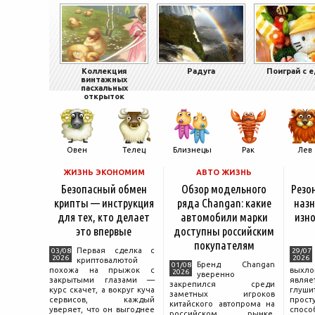
Коллекция
Радуга
Поиграй с 
винтажных
пасхальных
открыток
Овен
Телец
Близнецы
Рак
Лев
ЖИЗНЬ ЭКОНОМИМ
АВТО ЖИЗНЬ
Безопасный обмен
Обзор модельного
Резо
крипты — инструкция
ряда Changan: какие
назн
для тех, кто делает
автомобили марки
изно
это впервые
доступны российским
покупателям
Первая сделка с
03/08
29/07
2026
2026
криптовалютой
Бренд Changan
01/08
похожа на прыжок с
выхл
2026
уверенно
закрытыми глазами —
явля
закрепился среди
курс скачет, а вокруг куча
глуш
заметных игроков
сервисов, каждый
прост
китайского автопрома на
уверяет, что он выгоднее
спо
российском рынке,