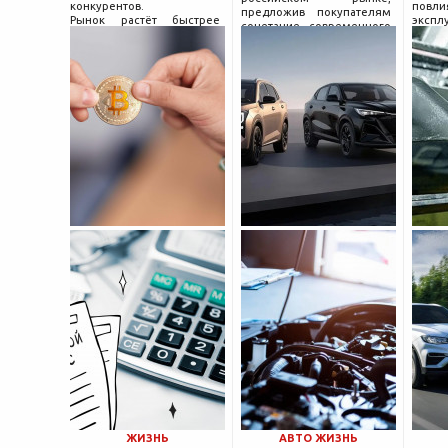
конкурентов.
повл
предложив покупателям
Рынок растёт быстрее
экспл
сочетание современного
привычек грамотного
и пр
дизайна, богатой
поведения на нём.
выхло
комплектации и разумной
Петербургские
Для
цены. История компании
криптообменники,
резон
насчитывает несколько
московские
десятилетий
ЖИЗНЬ
АВТО ЖИЗНЬ