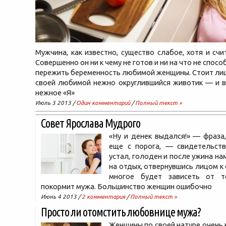
Мужчина, как известно, существо слабое, хотя и счи
Совершенно он ни к чему не готов и ни на что не способ
пережить беременность любимой женщины. Стоит лиш
своей любимой нежно округлившийся животик — и в
нежное «Я»
Июль 3 2013 /
Один комментарий
/
Полный текст »
Совет Ярослава Мудрого
«Ну и денек выдался!» — фраза
еще с порога, — свидетельств
устал, голоден и после ужина на
на отдых, отвернувшись лицом к
многое будет зависеть от т
покормит мужа. Большинство женщин ошибочно
Июнь 4 2013 /
2 комментария
/
Полный текст »
Просто ли отомстить любовнице мужа?
Женщины по своей натуре очень к