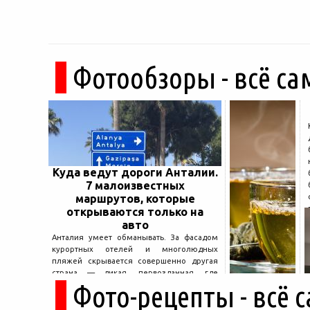
Фотообзоры - всё са
Куда ведут дороги Анталии.
7 малоизвестных
маршрутов, которые
открываются только на
авто
Анталия умеет обманывать. За фасадом
курортных отелей и многолюдных
пляжей скрывается совершенно другая
страна — дикая, первозданная, где
Фото-рецепты - всё 
древние руины дремлют в тени кедров, а
горные дороги ведут к местам, о которых
не расскажет ни один автобусный гид....