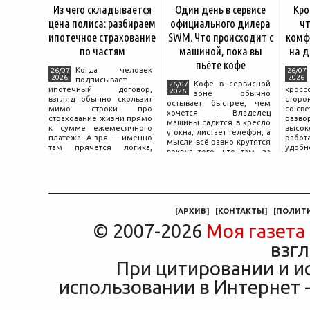
Из чего складывается
Один день в сервисе
Кро
цена полиса: разбираем
официального дилера
чт
ипотечное страхование
SWM. Что происходит с
комф
по частям
машиной, пока вы
на д
пьёте кофе
Когда человек
26/07
26/07
2026
2026
подписывает
Кофе в сервисной
26/07
ипотечный договор,
крос
2026
зоне обычно
взгляд обычно скользит
сторо
остывает быстрее, чем
мимо строки про
со св
хочется. Владелец
страхование жизни прямо
разво
машины садится в кресло
к сумме ежемесячного
высок
у окна, листает телефон, а
платежа. А зря — именно
работ
мысли всё равно крутятся
там прячется логика,
удобн
вокруг того, что там, за
объясняющая, почему у
маши
дверью с надписью
соседа по подъезду взнос
трасс
«Только для персонала».
за полис вдвое ниже при
что п
Это естественная реакция
том же кредите.
— отдать ключи от
машины
[
АРХИВ
]
[
КОНТАКТЫ
]
[
ПОЛИТ
© 2007-2026
Моя газета
взгл
При цитировании и и
использовании в Интернет -