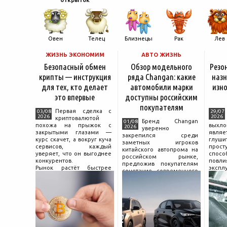
открыток
Овен
Телец
Близнецы
Рак
Лев
ЖИЗНЬ ЭКОНОМИМ
АВТО ЖИЗНЬ
Безопасный обмен
Обзор модельного
Резо
крипты — инструкция
ряда Changan: какие
назн
для тех, кто делает
автомобили марки
изно
это впервые
доступны российским
покупателям
Первая сделка с
03/08
29/07
2026
2026
криптовалютой
Бренд Changan
01/08
похожа на прыжок с
выхл
2026
уверенно
закрытыми глазами —
явля
закрепился среди
курс скачет, а вокруг куча
глуш
заметных игроков
сервисов, каждый
прост
китайского автопрома на
уверяет, что он выгоднее
спо
российском рынке,
конкурентов.
повл
предложив покупателям
Рынок растёт быстрее
экспл
сочетание современного
привычек грамотного
и пр
дизайна, богатой
поведения на нём.
выхло
комплектации и разумной
Петербургские
Для
цены. История компании
криптообменники,
резон
насчитывает несколько
московские
десятилетий