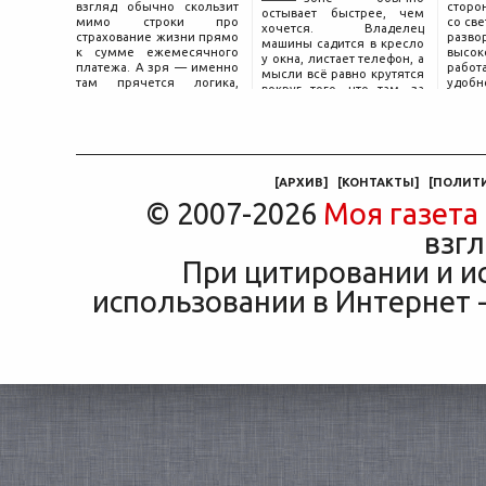
взгляд обычно скользит
сторо
остывает быстрее, чем
мимо строки про
со св
хочется. Владелец
страхование жизни прямо
разво
машины садится в кресло
к сумме ежемесячного
высок
у окна, листает телефон, а
платежа. А зря — именно
работ
мысли всё равно крутятся
там прячется логика,
удобн
вокруг того, что там, за
объясняющая, почему у
маши
дверью с надписью
соседа по подъезду взнос
трасс
«Только для персонала».
за полис вдвое ниже при
что п
Это естественная реакция
том же кредите.
— отдать ключи от
машины
[
АРХИВ
]
[
КОНТАКТЫ
]
[
ПОЛИТ
© 2007-2026
Моя газета
взгл
При цитировании и и
использовании в Интернет -