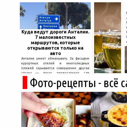
Куда ведут дороги Анталии.
7 малоизвестных
маршрутов, которые
открываются только на
авто
Анталия умеет обманывать. За фасадом
курортных отелей и многолюдных
пляжей скрывается совершенно другая
страна — дикая, первозданная, где
Фото-рецепты - всё 
древние руины дремлют в тени кедров, а
горные дороги ведут к местам, о которых
не расскажет ни один автобусный гид....