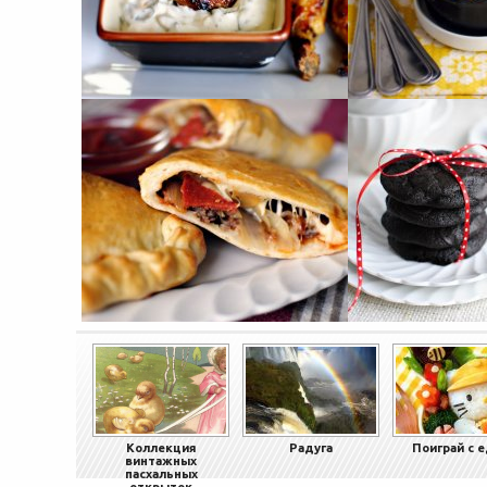
Коллекция
Радуга
Поиграй с 
винтажных
пасхальных