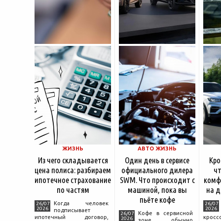
ЖИЗНЬ
АВТО ЖИЗНЬ
Из чего складывается
Один день в сервисе
Кро
цена полиса: разбираем
официального дилера
чт
ипотечное страхование
SWM. Что происходит с
комф
по частям
машиной, пока вы
на д
пьёте кофе
Когда человек
26/07
26/07
2026
2026
подписывает
Кофе в сервисной
26/07
ипотечный договор,
крос
2026
зоне обычно