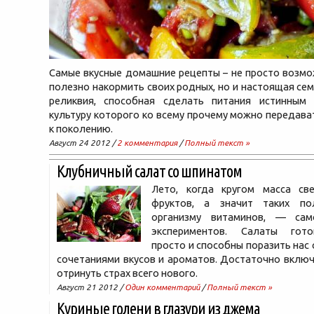
Самые вкусные домашние рецепты – не просто возмо
полезно накормить своих родных, но и настоящая сем
реликвия, способная сделать питания истинным 
культуру которого ко всему прочему можно передава
к поколению.
Август 24 2012 /
2 комментария
/
Полный текст »
Клубничный салат со шпинатом
Лето, когда кругом масса с
фруктов, а значит таких по
организму витаминов, — са
экспериментов. Салаты гото
просто и способны поразить нас
сочетаниями вкусов и ароматов. Достаточно вклю
отринуть страх всего нового.
Август 21 2012 /
Один комментарий
/
Полный текст »
Куриные голени в глазури из джема