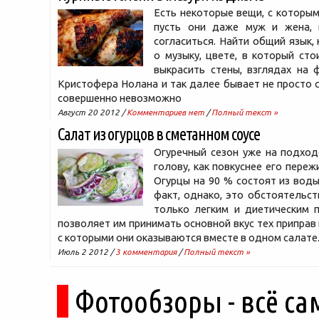
Есть некоторые вещи, с которым
пусть они даже муж и жена, 
согласиться. Найти общий язык, 
о музыку, цвете, в который сто
выкрасить стены, взглядах на 
Кристофера Нолана и так далее бывает не просто с
совершенно невозможно
Август 20 2012 /
Комментариев нет
/
Полный текст »
Салат из огурцов в сметанном соусе
Огуречный сезон уже на подход
голову, как повкуснее его переж
Огурцы на 90 % состоят из воды
факт, однако, это обстоятельст
только легким и диетическим п
позволяет им принимать основной вкус тех приправ 
с которыми они оказываются вместе в одном салате
Июль 2 2012 /
3 комментария
/
Полный текст »
Фотообзоры - всё са